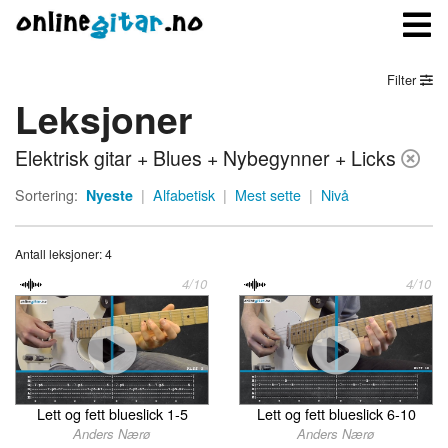
Filter
Leksjoner
Meny
Elektrisk gitar + Blues + Nybegynner + Licks
Logg inn
Sortering:
Nyeste
|
Alfabetisk
|
Mest sette
|
Nivå
Bli medlem
Antall leksjoner: 4
Kontakt oss
4/10
4/10
Om onlinegitar.no
Lett og fett blueslick 1-5
Lett og fett blueslick 6-10
Anders Nærø
Anders Nærø