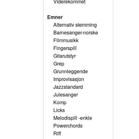
Viderekommet
Emner
Alternativ stemming
Barnesanger-norske
Filmmusikk
Fingerspill
Gitarutstyr
Grep
Grunnleggende
Improvisasjon
Jazzstandard
Julesanger
Komp
Licks
Melodispill -enkle
Powerchords
Riff