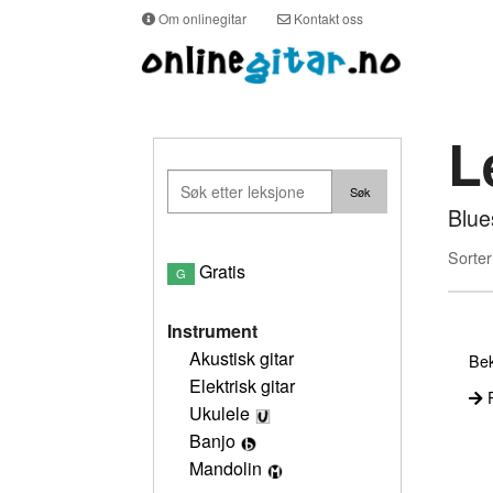
Om onlinegitar
Kontakt oss
L
Blue
Sorter
Gratis
G
Instrument
Akustisk gitar
Bek
Elektrisk gitar
P
Ukulele
Banjo
Mandolin