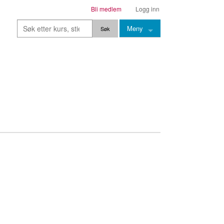
Bli medlem
Logg inn
Meny
Kurs
Stier
Leksjoner
Lærere
Stemming
Grep
Backingtracks
Skala
Artikler