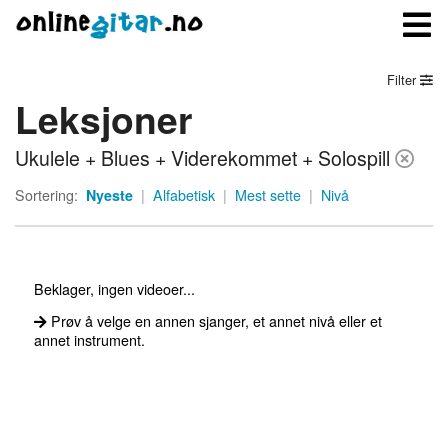
Filter
Leksjoner
Meny
Ukulele + Blues + Viderekommet + Solospill
Logg inn
Sortering:
Nyeste
|
Alfabetisk
|
Mest sette
|
Nivå
Bli medlem
Kontakt oss
Beklager, ingen videoer...
Om onlinegitar.no
Prøv å velge en annen sjanger, et annet nivå eller et
annet instrument.