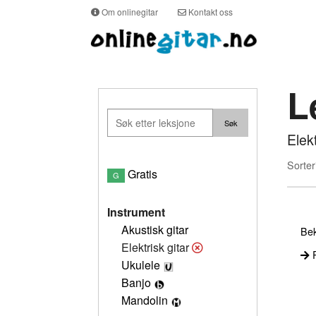
Om onlinegitar
Kontakt oss
L
Elek
Sorter
Gratis
G
Instrument
Akustisk gitar
Bek
Elektrisk gitar
P
Ukulele
Banjo
Mandolin