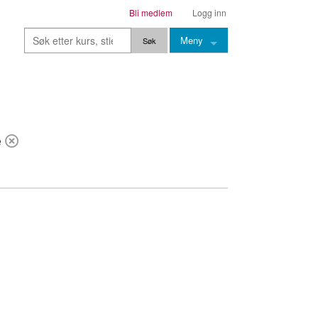
Bli medlem
Logg inn
Meny
Kurs
Stier
e
Leksjoner
Lærere
Stemming
Grep
Backingtracks
Skala
Artikler