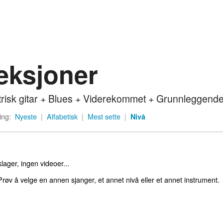
eksjoner
trisk gitar + Blues + Viderekommet + Grunnleggend
ing:
Nyeste
|
Alfabetisk
|
Mest sette
|
Nivå
lager, ingen videoer...
røv å velge en annen sjanger, et annet nivå eller et annet instrument.