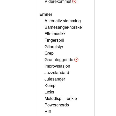
Viderekommet
Emner
Alternativ stemming
Barnesanger-norske
Filmmusikk
Fingerspill
Gitarutstyr
Grep
Grunnleggende
Improvisasjon
Jazzstandard
Julesanger
Komp
Licks
Melodispill -enkle
Powerchords
Riff