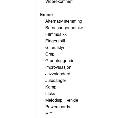
Viderekommet
Emner
Alternativ stemming
Barnesanger-norske
Filmmusikk
Fingerspill
Gitarutstyr
Grep
Grunnleggende
Improvisasjon
Jazzstandard
Julesanger
Komp
Licks
Melodispill -enkle
Powerchords
Riff