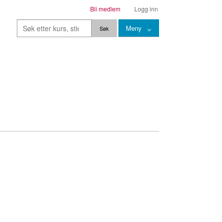
Bli medlem
Logg inn
Meny
Kurs
Stier
Leksjoner
Lærere
Stemming
Grep
Backingtracks
Skala
Artikler