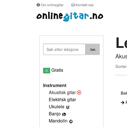
Om onlinegitar
Kontakt oss
L
Akus
Sorter
Gratis
G
Instrument
Akustisk gitar
Bek
Elektrisk gitar
P
Ukulele
Banjo
Mandolin