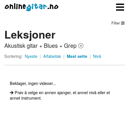
Filter
Leksjoner
Meny
Akustisk gitar + Blues + Grep
Logg inn
Sortering:
Nyeste
|
Alfabetisk
|
Mest sette
|
Nivå
Bli medlem
Kontakt oss
Beklager, ingen videoer...
Om onlinegitar.no
Prøv å velge en annen sjanger, et annet nivå eller et
annet instrument.