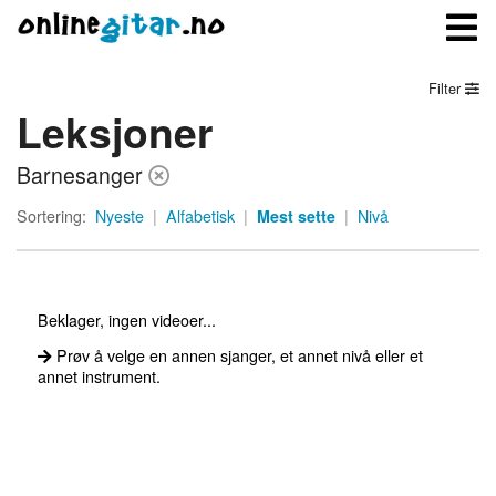
Filter
Leksjoner
Meny
Barnesanger
Logg inn
Sortering:
Nyeste
|
Alfabetisk
|
Mest sette
|
Nivå
Bli medlem
Kontakt oss
Beklager, ingen videoer...
Om onlinegitar.no
Prøv å velge en annen sjanger, et annet nivå eller et
annet instrument.