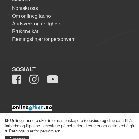
Kontakt oss
Om onlinegitar.no
Åndsverk og rettigheter
Brukervilkår
Retningslinjer for personvern
SOSIALT
2008-2026 onlinegitar.no
Onlinegitar.no bruker informasjonskapsler(cookies) og dine data til å
forbedre og tilpasse tjenestene på nettsiden. Les mer om dette ved å gå
til
Retningslinjer for personvern
Aksepter