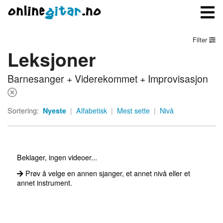
Filter
Leksjoner
Meny
Barnesanger + Viderekommet + Improvisasjon
Logg inn
Bli medlem
Sortering:
Nyeste
|
Alfabetisk
|
Mest sette
|
Nivå
Kontakt oss
Om onlinegitar.no
Beklager, ingen videoer...
Prøv å velge en annen sjanger, et annet nivå eller et
annet instrument.