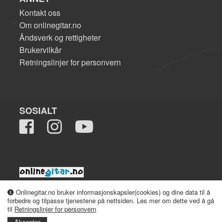
Kontakt oss
Om onlinegitar.no
Åndsverk og rettigheter
Brukervilkår
Retningslinjer for personvern
SOSIALT
2008-2026 onlinegitar.no
Onlinegitar.no bruker informasjonskapsler(cookies) og dine data til å
forbedre og tilpasse tjenestene på nettsiden. Les mer om dette ved å gå
til
Retningslinjer for personvern
Aksepter