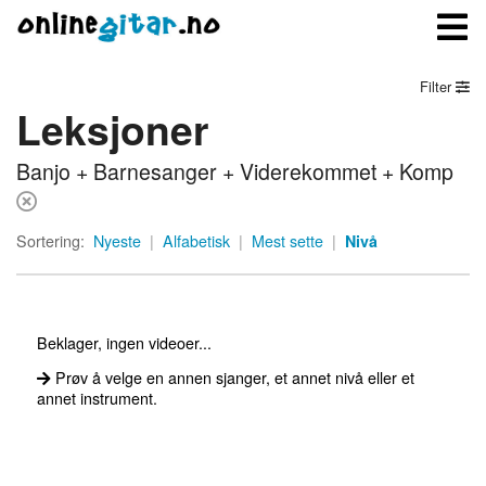
Filter
Leksjoner
Meny
Banjo + Barnesanger + Viderekommet + Komp
Logg inn
Bli medlem
Sortering:
Nyeste
|
Alfabetisk
|
Mest sette
|
Nivå
Kontakt oss
Om onlinegitar.no
Beklager, ingen videoer...
Prøv å velge en annen sjanger, et annet nivå eller et
annet instrument.