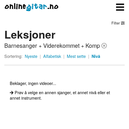
Filter
Leksjoner
Meny
Barnesanger + Viderekommet + Komp
Logg inn
Sortering:
Nyeste
|
Alfabetisk
|
Mest sette
|
Nivå
Bli medlem
Kontakt oss
Beklager, ingen videoer...
Om onlinegitar.no
Prøv å velge en annen sjanger, et annet nivå eller et
annet instrument.