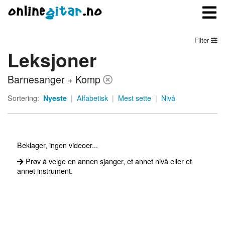
Filter
Leksjoner
Meny
Barnesanger + Komp
Logg inn
Sortering:
Nyeste
|
Alfabetisk
|
Mest sette
|
Nivå
Bli medlem
Kontakt oss
Beklager, ingen videoer...
Om onlinegitar.no
Prøv å velge en annen sjanger, et annet nivå eller et
annet instrument.