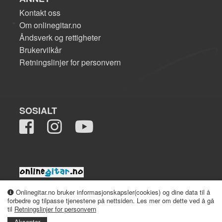
Kontakt oss
Om onlinegitar.no
Åndsverk og rettigheter
Brukervilkår
Retningslinjer for personvern
SOSIALT
2008-2026 onlinegitar.no
Onlinegitar.no bruker informasjonskapsler(cookies) og dine data til å
forbedre og tilpasse tjenestene på nettsiden. Les mer om dette ved å gå
til
Retningslinjer for personvern
Aksepter