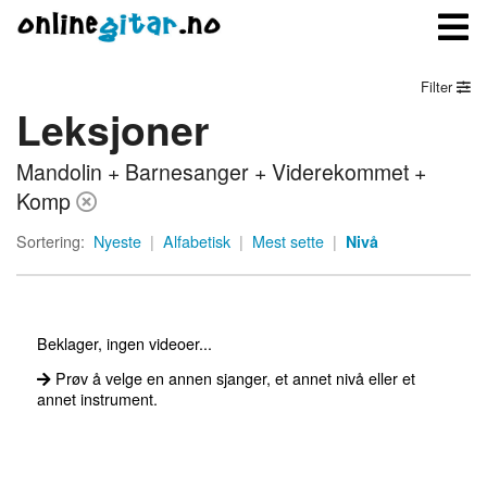
Filter
Leksjoner
Meny
Mandolin + Barnesanger + Viderekommet +
Logg inn
Komp
Bli medlem
Sortering:
Nyeste
|
Alfabetisk
|
Mest sette
|
Nivå
Kontakt oss
Om onlinegitar.no
Beklager, ingen videoer...
Prøv å velge en annen sjanger, et annet nivå eller et
annet instrument.