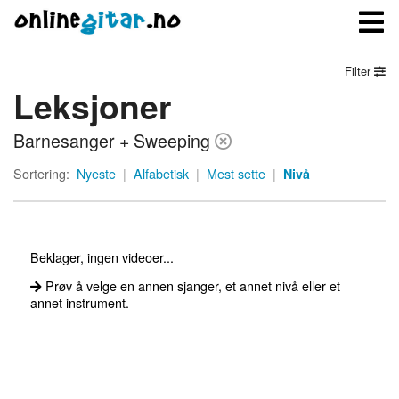
Filter
Leksjoner
Meny
Barnesanger + Sweeping
Logg inn
Sortering:
Nyeste
|
Alfabetisk
|
Mest sette
|
Nivå
Bli medlem
Kontakt oss
Beklager, ingen videoer...
Om onlinegitar.no
Prøv å velge en annen sjanger, et annet nivå eller et
annet instrument.