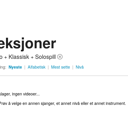
eksjoner
o + Klassisk + Solospill
ing:
Nyeste
|
Alfabetisk
|
Mest sette
|
Nivå
lager, ingen videoer...
røv å velge en annen sjanger, et annet nivå eller et annet instrument.