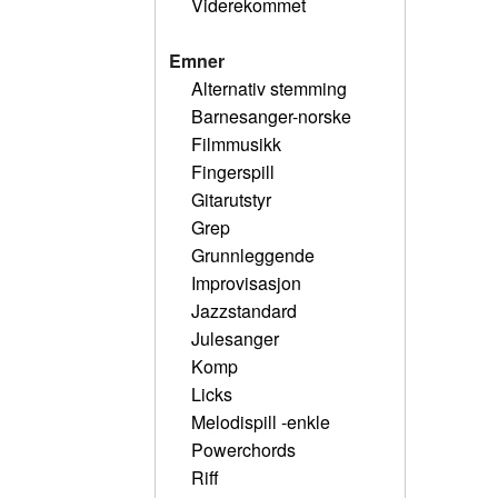
Viderekommet
Emner
Alternativ stemming
Barnesanger-norske
Filmmusikk
Fingerspill
Gitarutstyr
Grep
Grunnleggende
Improvisasjon
Jazzstandard
Julesanger
Komp
Licks
Melodispill -enkle
Powerchords
Riff