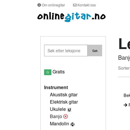
Om onlinegitar
Kontakt oss
L
Banj
Sorter
Gratis
G
Instrument
Akustisk gitar
Bek
Elektrisk gitar
P
Ukulele
Banjo
Mandolin