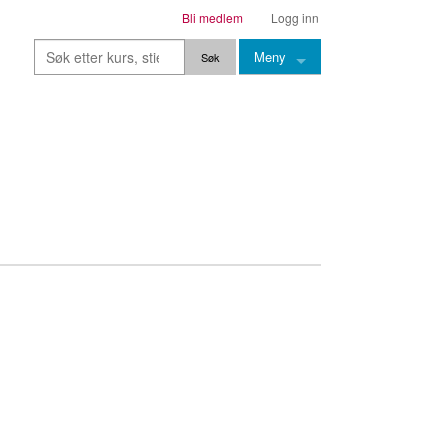
Bli medlem
Logg inn
Meny
Kurs
Stier
Leksjoner
Lærere
Stemming
Grep
Backingtracks
Skala
Artikler