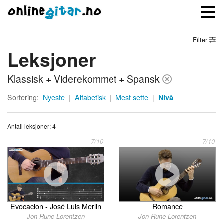
Filter
Leksjoner
Meny
Klassisk + Viderekommet + Spansk
Logg inn
Sortering:
Nyeste
|
Alfabetisk
|
Mest sette
|
Nivå
Bli medlem
Antall leksjoner: 4
Kontakt oss
7/10
7/10
Om onlinegitar.no
Evocacion - José Luis Merlin
Romance
Jon Rune Lorentzen
Jon Rune Lorentzen