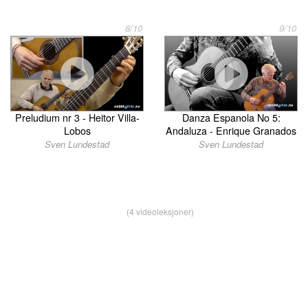
8/10
9/10
Preludium nr 3 - Heitor Villa-
Danza Espanola No 5:
Lobos
Andaluza - Enrique Granados
Sven Lundestad
Sven Lundestad
(4 videoleksjoner)