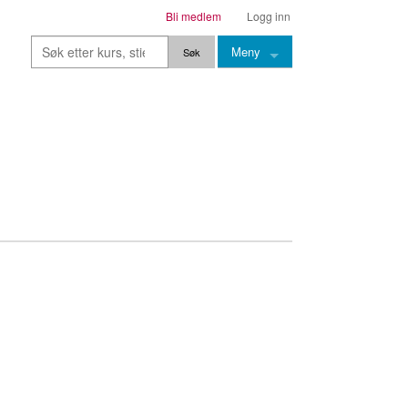
Bli medlem
Logg inn
Meny
Kurs
Stier
Leksjoner
Lærere
Stemming
Grep
Backingtracks
Skala
Artikler