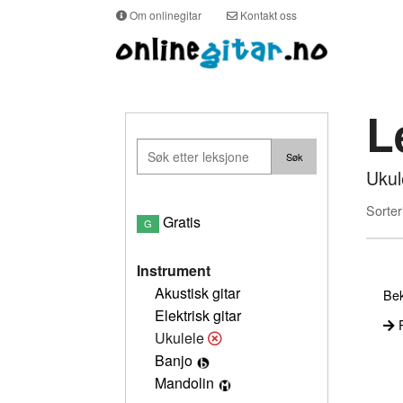
Om onlinegitar
Kontakt oss
L
Ukul
Sorter
Gratis
G
Instrument
Akustisk gitar
Bek
Elektrisk gitar
P
Ukulele
Banjo
Mandolin