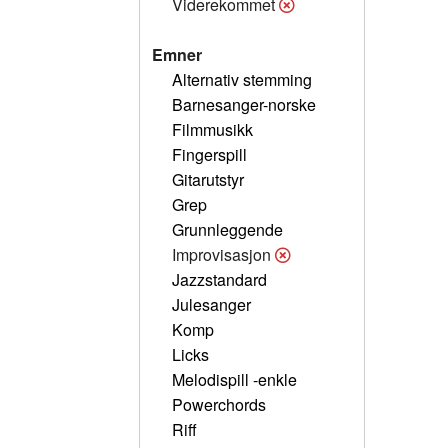
Viderekommet
Emner
Alternativ stemming
Barnesanger-norske
Filmmusikk
Fingerspill
Gitarutstyr
Grep
Grunnleggende
Improvisasjon
Jazzstandard
Julesanger
Komp
Licks
Melodispill -enkle
Powerchords
Riff