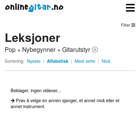
Filter
Leksjoner
Meny
Pop + Nybegynner + Gitarutstyr
Logg inn
Sortering:
Nyeste
|
Alfabetisk
|
Mest sette
|
Nivå
Bli medlem
Kontakt oss
Beklager, ingen videoer...
Om onlinegitar.no
Prøv å velge en annen sjanger, et annet nivå eller et
annet instrument.