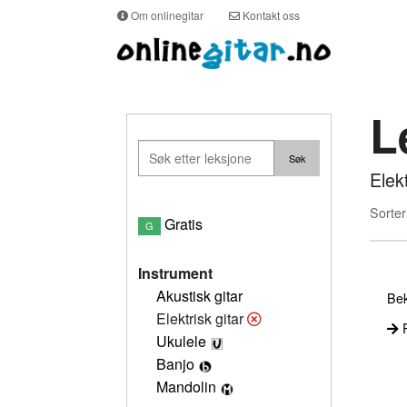
Om onlinegitar
Kontakt oss
L
Elek
Sorter
Gratis
G
Instrument
Akustisk gitar
Bek
Elektrisk gitar
P
Ukulele
Banjo
Mandolin