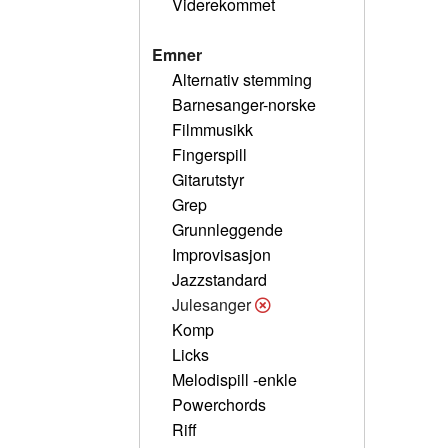
Viderekommet
Emner
Alternativ stemming
Barnesanger-norske
Filmmusikk
Fingerspill
Gitarutstyr
Grep
Grunnleggende
Improvisasjon
Jazzstandard
Julesanger
Komp
Licks
Melodispill -enkle
Powerchords
Riff