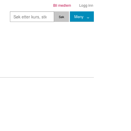
Bli medlem
Logg inn
Meny
Kurs
Stier
Leksjoner
Lærere
Stemming
Grep
Backingtracks
Skala
Artikler