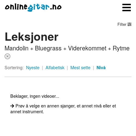
Filter
Leksjoner
Meny
Mandolin + Bluegrass + Viderekommet + Rytme
Logg inn
Bli medlem
Sortering:
Nyeste
|
Alfabetisk
|
Mest sette
|
Nivå
Kontakt oss
Om onlinegitar.no
Beklager, ingen videoer...
Prøv å velge en annen sjanger, et annet nivå eller et
annet instrument.