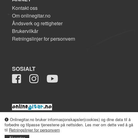
Kontakt oss
Om onlinegitar.no
Åndsverk og rettigheter
Brukervilkår
Retningslinjer for personvern
SOSIALT
2008-2026 onlinegitar.no
Onlinegitar.no bruker informasjonskapsler(cookies) og dine data til å
forbedre og tilpasse tjenestene på nettsiden. Les mer om dette ved å gå
til
Retningslinjer for personvern
Aksepter