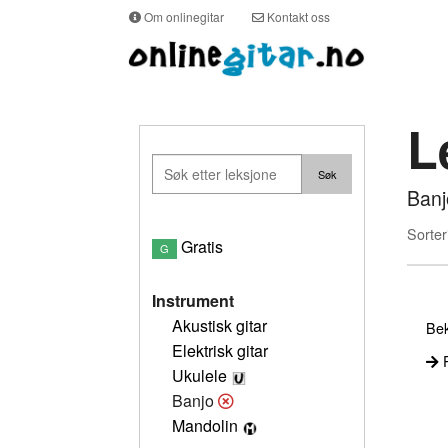
Om onlinegitar
Kontakt oss
L
Banj
Sorter
Gratis
G
Instrument
Akustisk gitar
Bek
Elektrisk gitar
P
Ukulele
Banjo
Mandolin