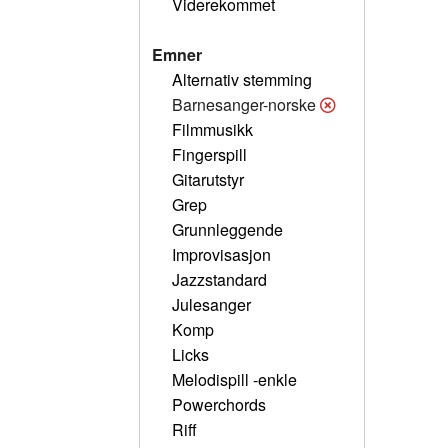
Viderekommet
Emner
Alternativ stemming
Barnesanger-norske
Filmmusikk
Fingerspill
Gitarutstyr
Grep
Grunnleggende
Improvisasjon
Jazzstandard
Julesanger
Komp
Licks
Melodispill -enkle
Powerchords
Riff