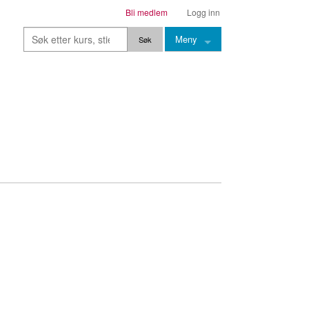
Bli medlem
Logg inn
Meny
Kurs
Stier
Leksjoner
Lærere
Stemming
Grep
Backingtracks
Skala
Artikler