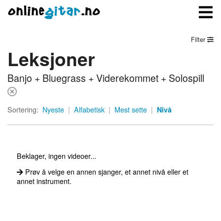
Filter
Leksjoner
Meny
Banjo + Bluegrass + Viderekommet + Solospill
Logg inn
Bli medlem
Sortering:
Nyeste
|
Alfabetisk
|
Mest sette
|
Nivå
Kontakt oss
Om onlinegitar.no
Beklager, ingen videoer...
Prøv å velge en annen sjanger, et annet nivå eller et
annet instrument.