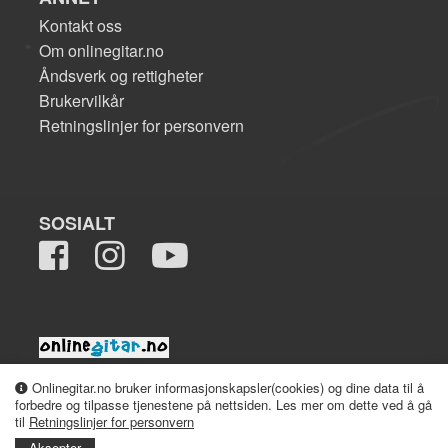
Kontakt oss
Om onlinegitar.no
Åndsverk og rettigheter
Brukervilkår
Retningslinjer for personvern
SOSIALT
2008-2026 onlinegitar.no
Onlinegitar.no bruker informasjonskapsler(cookies) og dine data til å
forbedre og tilpasse tjenestene på nettsiden. Les mer om dette ved å gå
til
Retningslinjer for personvern
Aksepter