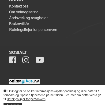
Kontakt oss
Om onlinegitar.no
Åndsverk og rettigheter
Brukervilkår
Retningslinjer for personvern
SOSIALT
2008-2026 onlinegitar.no
Onlinegitar.no bruker informasjonskapsler(cookies) og dine data til å
forbedre og tilpasse tjenestene på nettsiden. Les mer om dette ved å gå
til
Retningslinjer for personvern
Aksepter