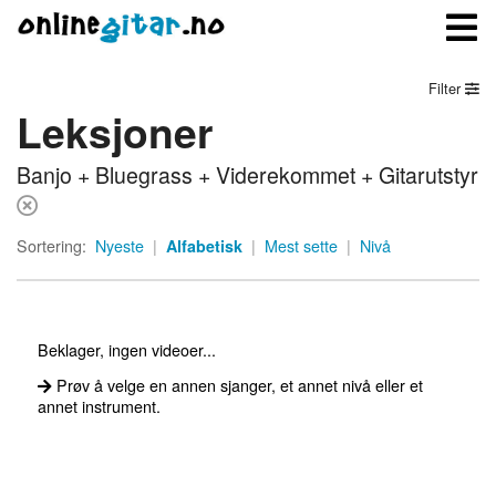
Filter
Leksjoner
Meny
Banjo + Bluegrass + Viderekommet + Gitarutstyr
Logg inn
Bli medlem
Sortering:
Nyeste
|
Alfabetisk
|
Mest sette
|
Nivå
Kontakt oss
Om onlinegitar.no
Beklager, ingen videoer...
Prøv å velge en annen sjanger, et annet nivå eller et
annet instrument.