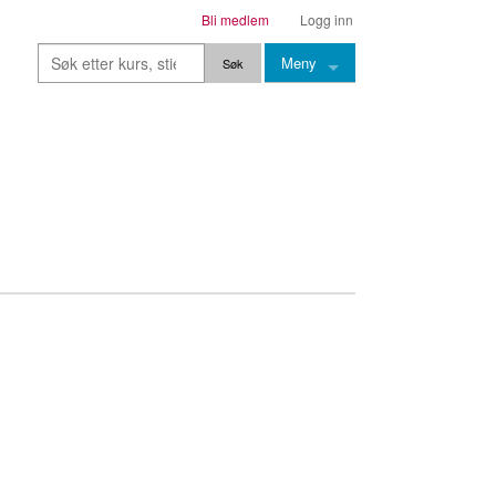
Bli medlem
Logg inn
Meny
Kurs
Stier
Leksjoner
Lærere
Stemming
Grep
Backingtracks
Skala
Artikler