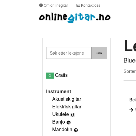
Om onlinegitar
Kontakt oss
L
Blue
Sorter
Gratis
G
Instrument
Akustisk gitar
Bek
Elektrisk gitar
P
Ukulele
Banjo
Mandolin