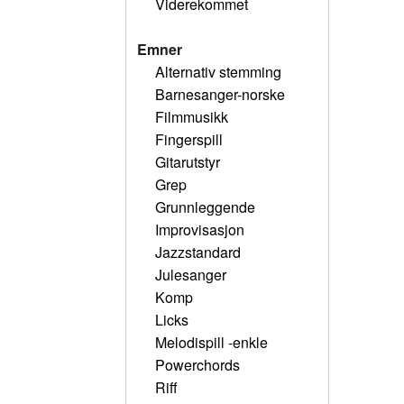
Viderekommet
Emner
Alternativ stemming
Barnesanger-norske
Filmmusikk
Fingerspill
Gitarutstyr
Grep
Grunnleggende
Improvisasjon
Jazzstandard
Julesanger
Komp
Licks
Melodispill -enkle
Powerchords
Riff