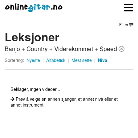
Filter
Leksjoner
Meny
Banjo + Country + Viderekommet + Speed
Logg inn
Sortering:
Nyeste
|
Alfabetisk
|
Mest sette
|
Nivå
Bli medlem
Kontakt oss
Beklager, ingen videoer...
Om onlinegitar.no
Prøv å velge en annen sjanger, et annet nivå eller et
annet instrument.