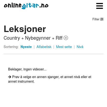
Filter
Leksjoner
Meny
Country + Nybegynner + Riff
Logg inn
Sortering:
Nyeste
|
Alfabetisk
|
Mest sette
|
Nivå
Bli medlem
Kontakt oss
Beklager, ingen videoer...
Om onlinegitar.no
Prøv å velge en annen sjanger, et annet nivå eller et
annet instrument.