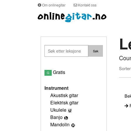
Om onlinegitar
Kontakt oss
L
Coun
Sorter
Gratis
G
Instrument
Akustisk gitar
Bek
Elektrisk gitar
P
Ukulele
Banjo
Mandolin