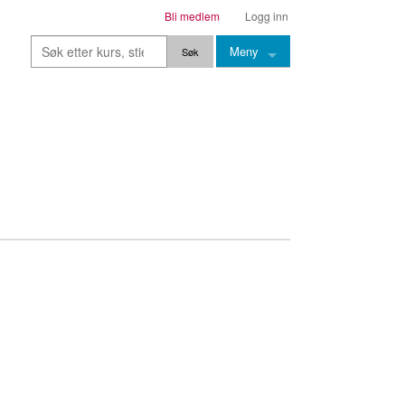
Bli medlem
Logg inn
Meny
Kurs
Stier
Leksjoner
Lærere
Stemming
Grep
Backingtracks
Skala
Artikler