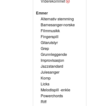
Viderekommet
Emner
Alternativ stemming
Barnesanger-norske
Filmmusikk
Fingerspill
Gitarutstyr
Grep
Grunnleggende
Improvisasjon
Jazzstandard
Julesanger
Komp
Licks
Melodispill -enkle
Powerchords
Riff