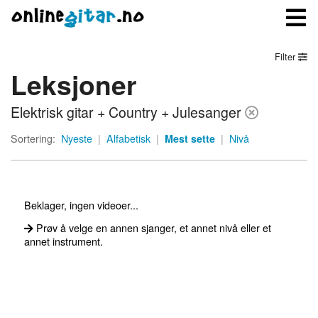
Filter
Leksjoner
Meny
Elektrisk gitar + Country + Julesanger
Logg inn
Sortering:
Nyeste
|
Alfabetisk
|
Mest sette
|
Nivå
Bli medlem
Kontakt oss
Beklager, ingen videoer...
Om onlinegitar.no
Prøv å velge en annen sjanger, et annet nivå eller et
annet instrument.