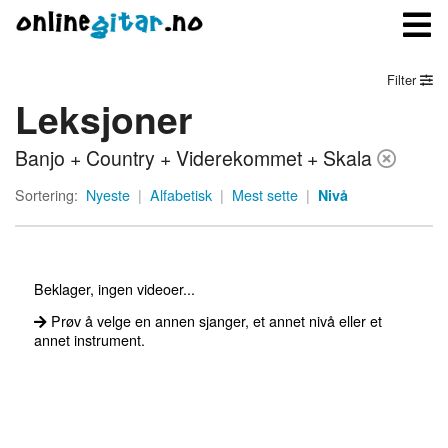
Filter
Leksjoner
Meny
Banjo + Country + Viderekommet + Skala
Logg inn
Sortering:
Nyeste
|
Alfabetisk
|
Mest sette
|
Nivå
Bli medlem
Kontakt oss
Beklager, ingen videoer...
Om onlinegitar.no
Prøv å velge en annen sjanger, et annet nivå eller et
annet instrument.