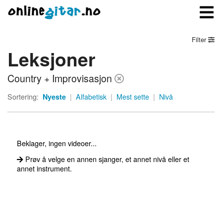
Filter
Leksjoner
Meny
Country + Improvisasjon
Logg inn
Sortering:
Nyeste
|
Alfabetisk
|
Mest sette
|
Nivå
Bli medlem
Kontakt oss
Beklager, ingen videoer...
Om onlinegitar.no
Prøv å velge en annen sjanger, et annet nivå eller et
annet instrument.