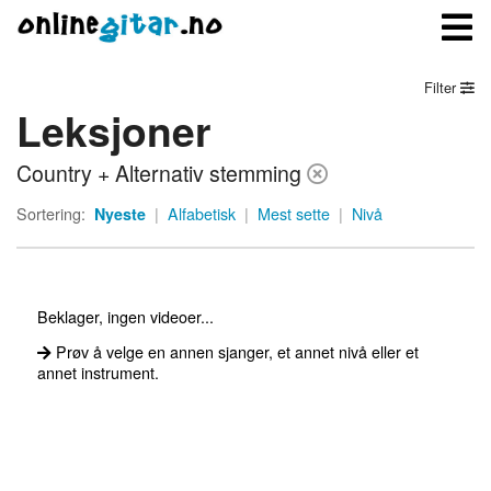
Filter
Leksjoner
Meny
Country + Alternativ stemming
Logg inn
Sortering:
Nyeste
|
Alfabetisk
|
Mest sette
|
Nivå
Bli medlem
Kontakt oss
Beklager, ingen videoer...
Om onlinegitar.no
Prøv å velge en annen sjanger, et annet nivå eller et
annet instrument.