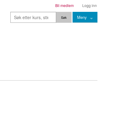
Bli medlem
Logg inn
Meny
Kurs
Stier
Leksjoner
Lærere
Stemming
Grep
Backingtracks
Skala
Artikler