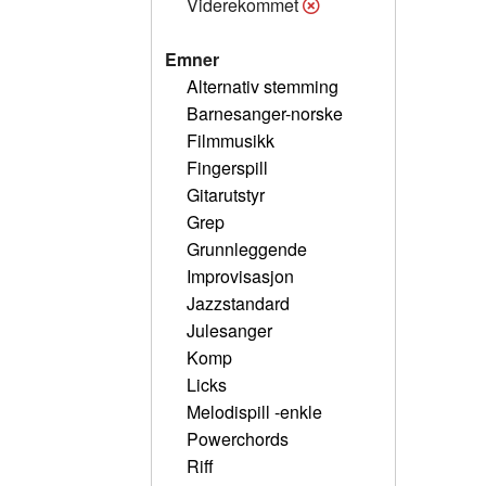
Viderekommet
Emner
Alternativ stemming
Barnesanger-norske
Filmmusikk
Fingerspill
Gitarutstyr
Grep
Grunnleggende
Improvisasjon
Jazzstandard
Julesanger
Komp
Licks
Melodispill -enkle
Powerchords
Riff