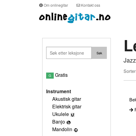
Om onlinegitar
Kontakt oss
L
Jazz
Sorter
Gratis
G
Instrument
Akustisk gitar
Bek
Elektrisk gitar
P
Ukulele
Banjo
Mandolin