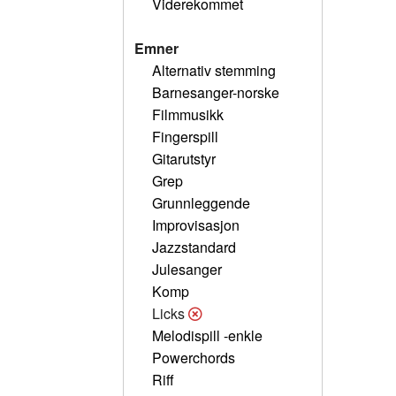
Viderekommet
Emner
Alternativ stemming
Barnesanger-norske
Filmmusikk
Fingerspill
Gitarutstyr
Grep
Grunnleggende
Improvisasjon
Jazzstandard
Julesanger
Komp
Licks
Melodispill -enkle
Powerchords
Riff