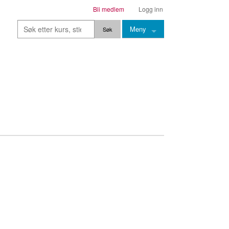
Bli medlem
Logg inn
Meny
Kurs
Stier
Leksjoner
Lærere
Stemming
Grep
Backingtracks
Skala
Artikler