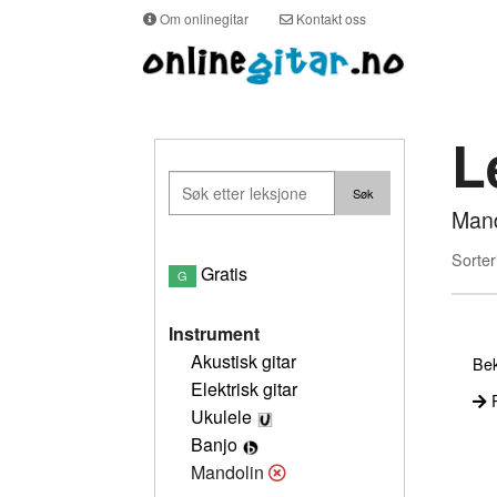
Om onlinegitar
Kontakt oss
L
Mand
Sorter
Gratis
G
Instrument
Akustisk gitar
Bek
Elektrisk gitar
P
Ukulele
Banjo
Mandolin