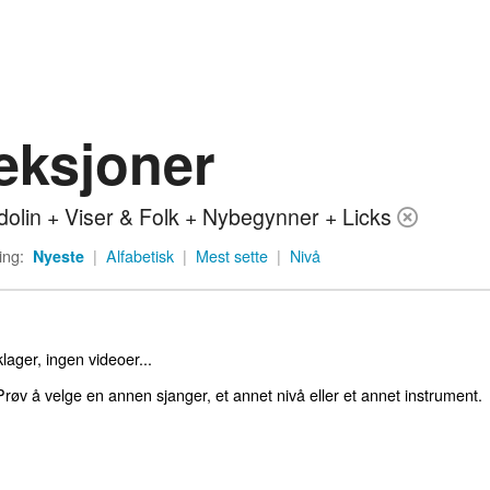
eksjoner
olin + Viser & Folk + Nybegynner + Licks
ing:
Nyeste
|
Alfabetisk
|
Mest sette
|
Nivå
lager, ingen videoer...
røv å velge en annen sjanger, et annet nivå eller et annet instrument.