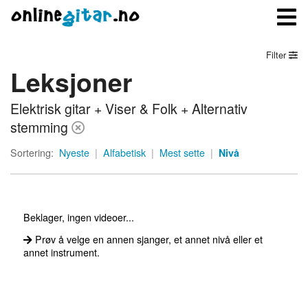
Filter
Leksjoner
Meny
Elektrisk gitar + Viser & Folk + Alternativ
Logg inn
stemming
Bli medlem
Sortering:
Nyeste
|
Alfabetisk
|
Mest sette
|
Nivå
Kontakt oss
Om onlinegitar.no
Beklager, ingen videoer...
Prøv å velge en annen sjanger, et annet nivå eller et
annet instrument.