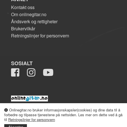
Kontakt oss
Om onlinegitar.no
Åndsverk og rettigheter
Brukervilkår
Retningslinjer for personvern
SOSIALT
2008-2026 onlinegitar.no
Onlinegitar.no bruker informasjonskapsler(cookies) og dine data til å
forbedre og tilpasse tjenestene på nettsiden. Les mer om dette ved å gå
til
Retningslinjer for personvern
Aksepter