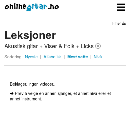
Filter
Leksjoner
Meny
Akustisk gitar + Viser & Folk + Licks
Logg inn
Sortering:
Nyeste
|
Alfabetisk
|
Mest sette
|
Nivå
Bli medlem
Kontakt oss
Beklager, ingen videoer...
Om onlinegitar.no
Prøv å velge en annen sjanger, et annet nivå eller et
annet instrument.