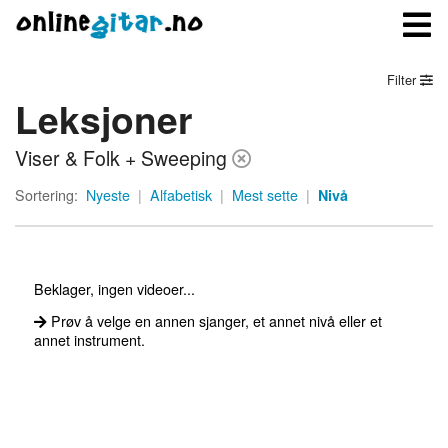
Filter
Leksjoner
Meny
Viser & Folk + Sweeping
Logg inn
Sortering:
Nyeste
|
Alfabetisk
|
Mest sette
|
Nivå
Bli medlem
Kontakt oss
Beklager, ingen videoer...
Om onlinegitar.no
Prøv å velge en annen sjanger, et annet nivå eller et
annet instrument.