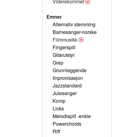
Viderekommet
Emner
Alternativ stemming
Barnesanger-norske
Filmmusikk
Fingerspill
Gitarutstyr
Grep
Grunnleggende
Improvisasjon
Jazzstandard
Julesanger
Komp
Licks
Melodispill -enkle
Powerchords
Riff