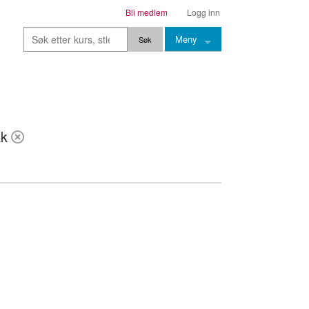
Bli medlem
Logg inn
Meny
Kurs
Stier
kk
Leksjoner
Lærere
Stemming
Grep
Backingtracks
Skala
Artikler