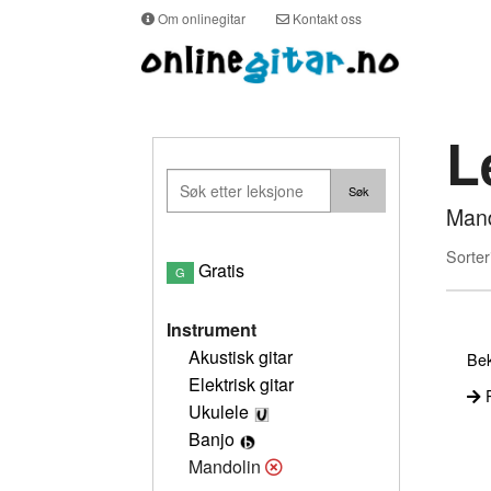
Om onlinegitar
Kontakt oss
L
Mand
Sorter
Gratis
G
Instrument
Akustisk gitar
Bek
Elektrisk gitar
P
Ukulele
Banjo
Mandolin