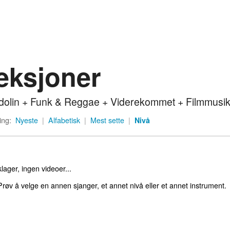
eksjoner
olin + Funk & Reggae + Viderekommet + Filmmusi
ing:
Nyeste
|
Alfabetisk
|
Mest sette
|
Nivå
lager, ingen videoer...
røv å velge en annen sjanger, et annet nivå eller et annet instrument.