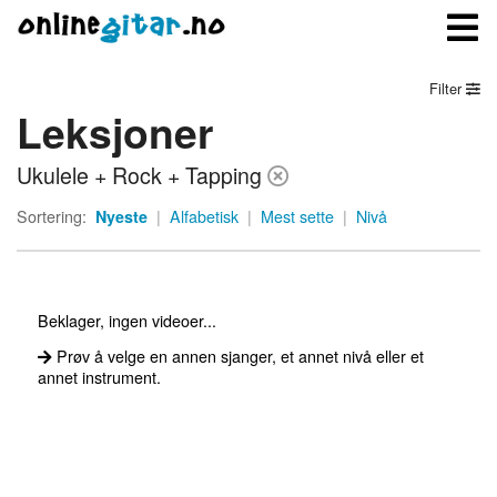
Filter
Leksjoner
Meny
Ukulele + Rock + Tapping
Logg inn
Sortering:
Nyeste
|
Alfabetisk
|
Mest sette
|
Nivå
Bli medlem
Kontakt oss
Beklager, ingen videoer...
Om onlinegitar.no
Prøv å velge en annen sjanger, et annet nivå eller et
annet instrument.