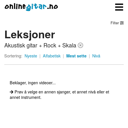
Filter
Leksjoner
Meny
Akustisk gitar + Rock + Skala
Logg inn
Sortering:
Nyeste
|
Alfabetisk
|
Mest sette
|
Nivå
Bli medlem
Kontakt oss
Beklager, ingen videoer...
Om onlinegitar.no
Prøv å velge en annen sjanger, et annet nivå eller et
annet instrument.