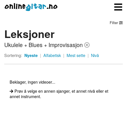
Filter
Leksjoner
Meny
Ukulele + Blues + Improvisasjon
Logg inn
Sortering:
Nyeste
|
Alfabetisk
|
Mest sette
|
Nivå
Bli medlem
Kontakt oss
Beklager, ingen videoer...
Om onlinegitar.no
Prøv å velge en annen sjanger, et annet nivå eller et
annet instrument.