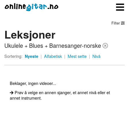
Filter
Leksjoner
Meny
Ukulele + Blues + Barnesanger-norske
Logg inn
Sortering:
Nyeste
|
Alfabetisk
|
Mest sette
|
Nivå
Bli medlem
Kontakt oss
Beklager, ingen videoer...
Om onlinegitar.no
Prøv å velge en annen sjanger, et annet nivå eller et
annet instrument.