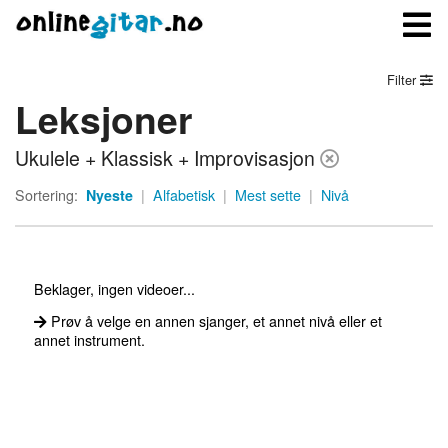
Filter
Leksjoner
Meny
Ukulele + Klassisk + Improvisasjon
Logg inn
Sortering:
Nyeste
|
Alfabetisk
|
Mest sette
|
Nivå
Bli medlem
Kontakt oss
Beklager, ingen videoer...
Om onlinegitar.no
Prøv å velge en annen sjanger, et annet nivå eller et
annet instrument.