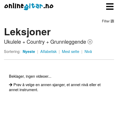
Filter
Leksjoner
Meny
Ukulele + Country + Grunnleggende
Logg inn
Sortering:
Nyeste
|
Alfabetisk
|
Mest sette
|
Nivå
Bli medlem
Kontakt oss
Beklager, ingen videoer...
Om onlinegitar.no
Prøv å velge en annen sjanger, et annet nivå eller et
annet instrument.