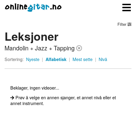
Filter
Leksjoner
Meny
Mandolin + Jazz + Tapping
Logg inn
Sortering:
Nyeste
|
Alfabetisk
|
Mest sette
|
Nivå
Bli medlem
Kontakt oss
Beklager, ingen videoer...
Om onlinegitar.no
Prøv å velge en annen sjanger, et annet nivå eller et
annet instrument.