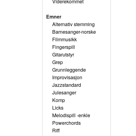
Viderekommet
Emner
Alternativ stemming
Barnesanger-norske
Filmmusikk
Fingerspill
Gitarutstyr
Grep
Grunnleggende
Improvisasjon
Jazzstandard
Julesanger
Komp
Licks
Melodispill -enkle
Powerchords
Riff