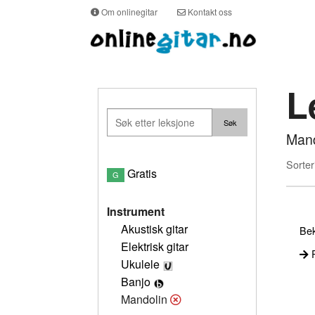
Om onlinegitar
Kontakt oss
L
Mand
Sorter
Gratis
G
Instrument
Akustisk gitar
Bek
Elektrisk gitar
P
Ukulele
Banjo
Mandolin