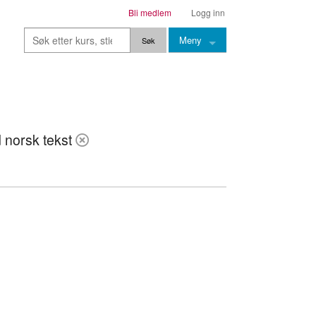
Bli medlem
Logg inn
Meny
Kurs
Stier
 norsk tekst
Leksjoner
Lærere
Stemming
Grep
Backingtracks
Skala
Artikler