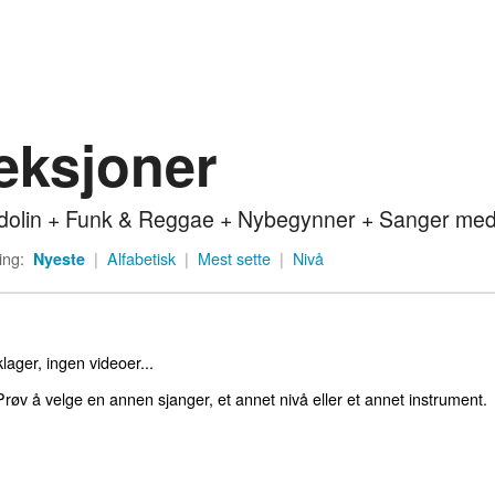
eksjoner
olin + Funk & Reggae + Nybegynner + Sanger med
ing:
Nyeste
|
Alfabetisk
|
Mest sette
|
Nivå
lager, ingen videoer...
røv å velge en annen sjanger, et annet nivå eller et annet instrument.