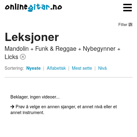
Filter
Leksjoner
Meny
Mandolin + Funk & Reggae + Nybegynner +
Logg inn
Licks
Bli medlem
Sortering:
Nyeste
|
Alfabetisk
|
Mest sette
|
Nivå
Kontakt oss
Om onlinegitar.no
Beklager, ingen videoer...
Prøv å velge en annen sjanger, et annet nivå eller et
annet instrument.