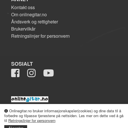
Kontakt oss
Om onlinegitar.no
Åndsverk og rettigheter
Brukervilkår
Retningslinjer for personvern
SOSIALT
2008-2026 onlinegitar.no
Onlinegitar.no bruker informasjonskapsler(cookies) og dine data til å
forbedre og tilpasse tjenestene på nettsiden. Les mer om dette ved å gå
til
Retningslinjer for personvern
Aksepter