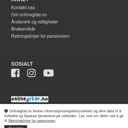
Kontakt oss
Om onlinegitar.no
Åndsverk og rettigheter
Brukervilkår
Retningslinjer for personvern
SOSIALT
2008-2026 onlinegitar.no
Onlinegitar.no bruker informasjonskapsler(cookies) og dine data til å
forbedre og tilpasse tjenestene på nettsiden. Les mer om dette ved å gå
til
Retningslinjer for personvern
Aksepter