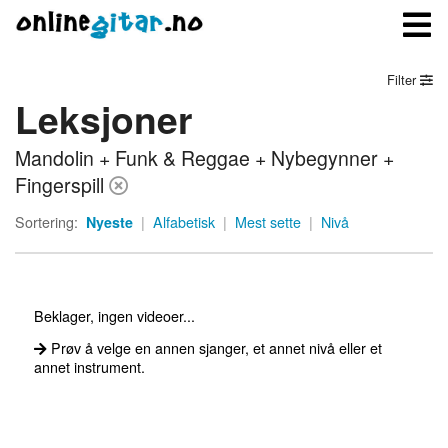
Filter
Leksjoner
Meny
Mandolin + Funk & Reggae + Nybegynner +
Logg inn
Fingerspill
Bli medlem
Sortering:
Nyeste
|
Alfabetisk
|
Mest sette
|
Nivå
Kontakt oss
Om onlinegitar.no
Beklager, ingen videoer...
Prøv å velge en annen sjanger, et annet nivå eller et
annet instrument.