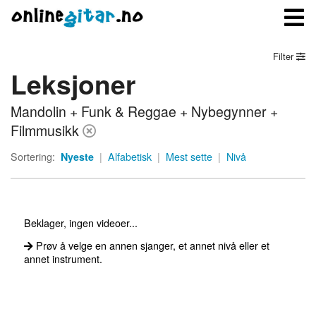
Filter
Leksjoner
Meny
Mandolin + Funk & Reggae + Nybegynner +
Logg inn
Filmmusikk
Bli medlem
Sortering:
Nyeste
|
Alfabetisk
|
Mest sette
|
Nivå
Kontakt oss
Om onlinegitar.no
Beklager, ingen videoer...
Prøv å velge en annen sjanger, et annet nivå eller et
annet instrument.