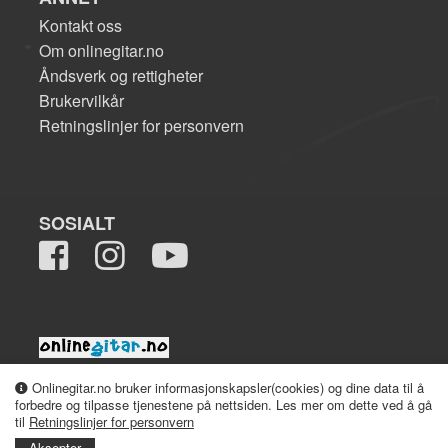
Kontakt oss
Om onlinegitar.no
Åndsverk og rettigheter
Brukervilkår
Retningslinjer for personvern
SOSIALT
2008-2026 onlinegitar.no
Onlinegitar.no bruker informasjonskapsler(cookies) og dine data til å
forbedre og tilpasse tjenestene på nettsiden. Les mer om dette ved å gå
til
Retningslinjer for personvern
Aksepter