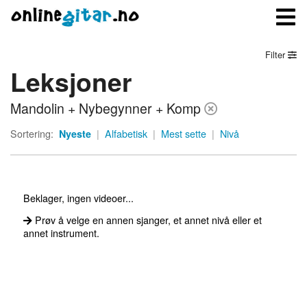
Filter
Leksjoner
Meny
Mandolin + Nybegynner + Komp
Logg inn
Sortering:
Nyeste
|
Alfabetisk
|
Mest sette
|
Nivå
Bli medlem
Kontakt oss
Beklager, ingen videoer...
Om onlinegitar.no
Prøv å velge en annen sjanger, et annet nivå eller et
annet instrument.