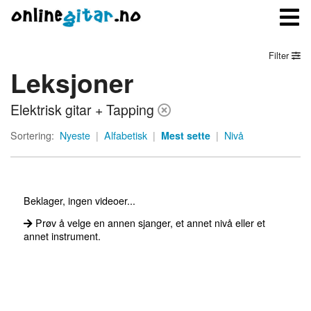
Filter
Leksjoner
Meny
Elektrisk gitar + Tapping
Logg inn
Sortering:
Nyeste
|
Alfabetisk
|
Mest sette
|
Nivå
Bli medlem
Kontakt oss
Beklager, ingen videoer...
Om onlinegitar.no
Prøv å velge en annen sjanger, et annet nivå eller et
annet instrument.