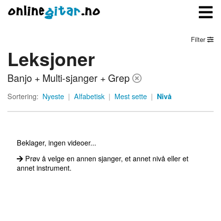
Filter
Leksjoner
Meny
Banjo + Multi-sjanger + Grep
Logg inn
Sortering:
Nyeste
|
Alfabetisk
|
Mest sette
|
Nivå
Bli medlem
Kontakt oss
Beklager, ingen videoer...
Om onlinegitar.no
Prøv å velge en annen sjanger, et annet nivå eller et
annet instrument.